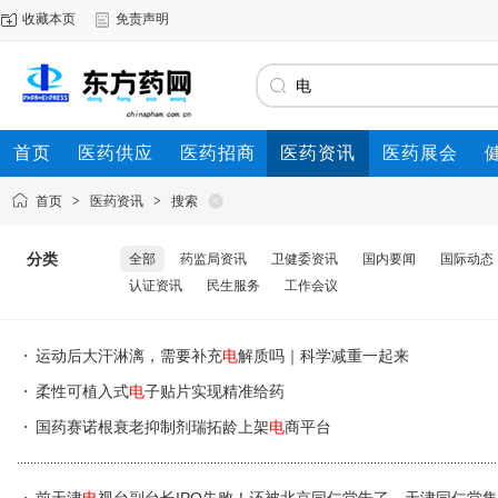
收藏本页
免责声明
首页
医药供应
医药招商
医药资讯
医药展会
首页
>
医药资讯
>
搜索
分类
全部
药监局资讯
卫健委资讯
国内要闻
国际动态
认证资讯
民生服务
工作会议
运动后大汗淋漓，需要补充
电
解质吗｜科学减重一起来
柔性可植入式
电
子贴片实现精准给药
国药赛诺根衰老抑制剂瑞拓龄上架
电
商平台