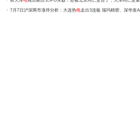
前天津
电
视台副台长IPO失败！还被北京同仁堂告了，天津同仁堂集
7月7日沪深两市涨停分析：大连热
电
走出3连板 瑞玛精密、深华发A